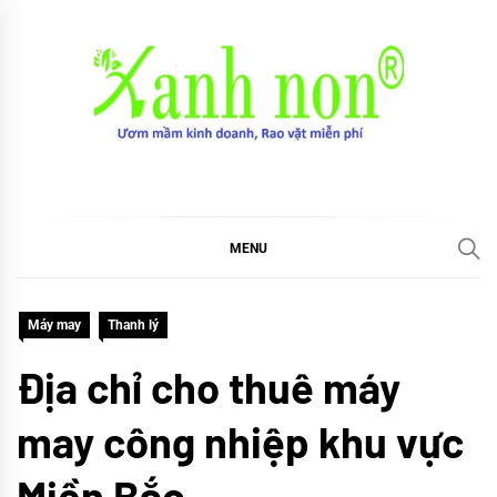
Skip
to
content
Xanh non
Ươm mầm kinh doanh, Rao vặt miễn phí
MENU
Máy may
Thanh lý
Địa chỉ cho thuê máy
may công nhiệp khu vực
Miền Bắc