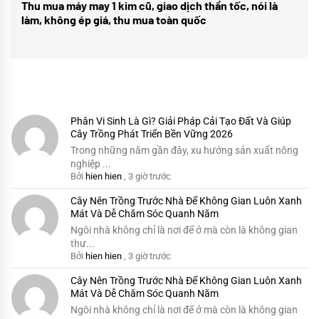
viết
Thu mua máy may 1 kim cũ, giao dịch thần tốc, nói là
Next
làm, không ép giá, thu mua toàn quốc
post:
Phân Vi Sinh Là Gì? Giải Pháp Cải Tạo Đất Và Giúp
Cây Trồng Phát Triển Bền Vững 2026
Trong những năm gần đây, xu hướng sản xuất nông
nghiệp ...
Bởi
hien hien
,
3 giờ trước
Cây Nên Trồng Trước Nhà Để Không Gian Luôn Xanh
Mát Và Dễ Chăm Sóc Quanh Năm
Ngôi nhà không chỉ là nơi để ở mà còn là không gian
thư...
Bởi
hien hien
,
3 giờ trước
Cây Nên Trồng Trước Nhà Để Không Gian Luôn Xanh
Mát Và Dễ Chăm Sóc Quanh Năm
Ngôi nhà không chỉ là nơi để ở mà còn là không gian