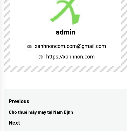
admin
xanhnoncom.com@gmail.com
https://xanhnon.com
Điều
Previous
hướng
Cho thuê máy may tại Nam Định
Previous
bài
post:
Next