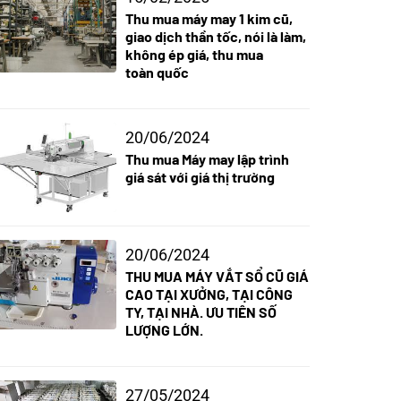
Thu mua máy may 1 kim cũ,
giao dịch thần tốc, nói là làm,
không ép giá, thu mua
toàn quốc
20/06/2024
Thu mua Máy may lập trình
giá sát với giá thị trường
20/06/2024
THU MUA MÁY VẮT SỔ CŨ GIÁ
CAO TẠI XƯỞNG, TẠI CÔNG
TY, TẠI NHÀ. ƯU TIÊN SỐ
LƯỢNG LỚN.
27/05/2024