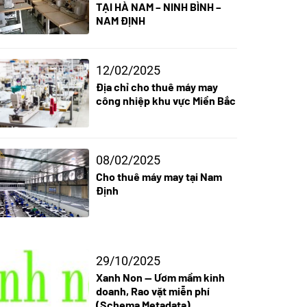
TẠI HÀ NAM – NINH BÌNH –
NAM ĐỊNH
12/02/2025
Địa chỉ cho thuê máy may
công nhiệp khu vực Miền Bắc
08/02/2025
Cho thuê máy may tại Nam
Định
29/10/2025
Xanh Non — Ươm mầm kinh
doanh, Rao vặt miễn phí
(Schema Metadata)