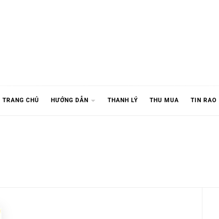
TRANG CHỦ
HƯỚNG DẪN
THANH LÝ
THU MUA
TIN RAO