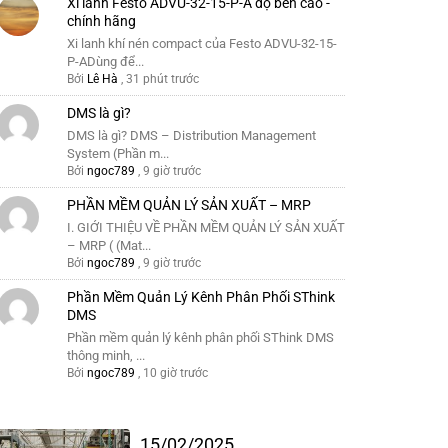
Xi lanh Festo ADVU-32-15-P-A độ bền cao -
chính hãng
Xi lanh khí nén compact của Festo ADVU-32-15-
P-ADùng để...
Bởi
Lê Hà
,
31 phút trước
DMS là gì?
DMS là gì? DMS – Distribution Management
System (Phần m...
Bởi
ngoc789
,
9 giờ trước
PHẦN MỀM QUẢN LÝ SẢN XUẤT – MRP
I. GIỚI THIỆU VỀ PHẦN MỀM QUẢN LÝ SẢN XUẤT
– MRP ( (Mat...
Bởi
ngoc789
,
9 giờ trước
Phần Mềm Quản Lý Kênh Phân Phối SThink
DMS
Phần mềm quản lý kênh phân phối SThink DMS
thông minh, ...
Bởi
ngoc789
,
10 giờ trước
15/02/2025