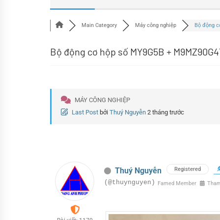
Main Category
Máy công nghiệp
Bộ động cơ
Bộ động cơ hộp số MY9G5B + M9MZ90G4Y
MÁY CÔNG NGHIỆP
Last Post
bởi
Thuý Nguyễn
2 tháng trước
Thuý Nguyễn
Registered
(@thuynguyen)
Famed Member
Tham 