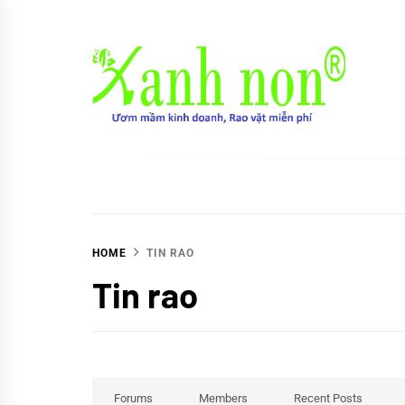
Skip
to
content
Xanh non
Ươm mầm kinh doanh, Rao vặt miễn phí
HOME
TIN RAO
Tin rao
Forums
Members
Recent Posts