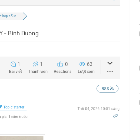
 hộp số M...
 - Bình Dương
1
1
0
63
Bài viết
Thành viên
Reactions
Lượt xem
RSS
Topic starter
Th6 04, 2026 10:51 sáng
gia: 1 năm trước