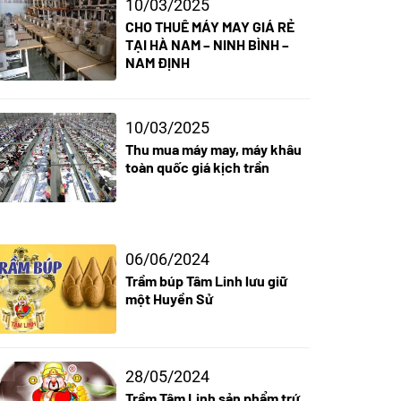
10/03/2025
CHO THUÊ MÁY MAY GIÁ RẺ
TẠI HÀ NAM – NINH BÌNH –
NAM ĐỊNH
10/03/2025
Thu mua máy may, máy khâu
toàn quốc giá kịch trần
06/06/2024
Trầm búp Tâm Linh lưu giữ
một Huyền Sử
28/05/2024
Trầm Tâm Linh sản phẩm trứ