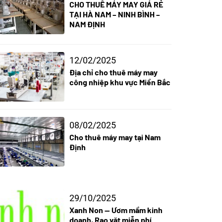
CHO THUÊ MÁY MAY GIÁ RẺ
TẠI HÀ NAM – NINH BÌNH –
NAM ĐỊNH
12/02/2025
Địa chỉ cho thuê máy may
công nhiệp khu vực Miền Bắc
08/02/2025
Cho thuê máy may tại Nam
Định
29/10/2025
Xanh Non — Ươm mầm kinh
doanh, Rao vặt miễn phí