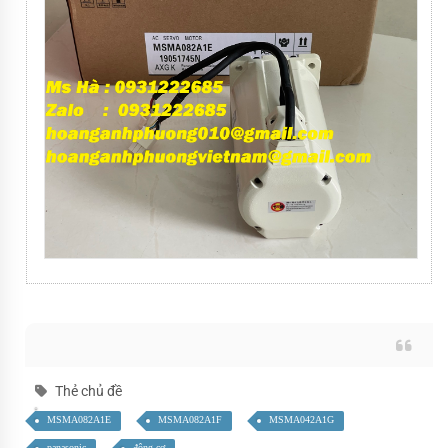
Thẻ chủ đề
MSMA082A1E
MSMA082A1F
MSMA042A1G
panasonic
động cơ