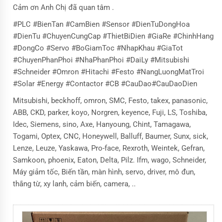
Cảm ơn Anh Chị đã quan tâm .
#PLC #BienTan #CamBien #Sensor #DienTuDongHoa
#DienTu #ChuyenCungCap #ThietBiDien #GiaRe #ChinhHang
#DongCo #Servo #BoGiamToc #NhapKhau #GiaTot
#ChuyenPhanPhoi #NhaPhanPhoi #DaiLy #Mitsubishi
#Schneider #Omron #Hitachi #Festo #NangLuongMatTroi
#Solar #Energy #Contactor #CB #CauDao#CauDaoDien
Mitsubishi, beckhoff, omron, SMC, Festo, takex, panasonic,
ABB, CKD, parker, koyo, Norgren, keyence, Fuji, LS, Toshiba,
Idec, Siemens, sino, Axe, Hanyoung, Chint, Tamagawa,
Togami, Optex, CNC, Honeywell, Balluff, Baumer, Sunx, sick,
Lenze, Leuze, Yaskawa, Pro-face, Rexroth, Weintek, Gefran,
Samkoon, phoenix, Eaton, Delta, Pilz. Ifm, wago, Schneider,
Máy giảm tốc, Biến tần, màn hình, servo, driver, mô đun,
thắng từ, xy lanh, cảm biến, camera, ..