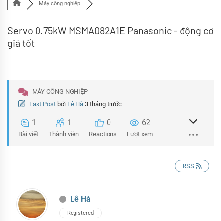
Máy công nghiệp
Servo 0.75kW MSMA082A1E Panasonic - động cơ
giá tốt
MÁY CÔNG NGHIỆP
Last Post
bởi
Lê Hà
3 tháng trước
1
1
0
62
Bài viết
Thành viên
Reactions
Lượt xem
RSS
Lê Hà
Registered