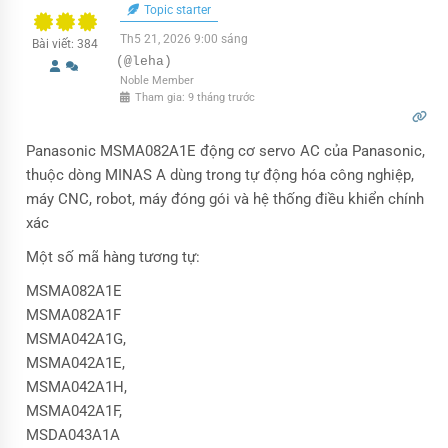
Topic starter
Th5 21, 2026 9:00 sáng
Bài viết: 384
(@leha)
Noble Member
Tham gia: 9 tháng trước
Panasonic MSMA082A1E động cơ servo AC của Panasonic,
thuộc dòng MINAS A dùng trong tự động hóa công nghiệp,
máy CNC, robot, máy đóng gói và hệ thống điều khiển chính
xác
Một số mã hàng tương tự:
MSMA082A1E
MSMA082A1F
MSMA042A1G,
MSMA042A1E,
MSMA042A1H,
MSMA042A1F,
MSDA043A1A