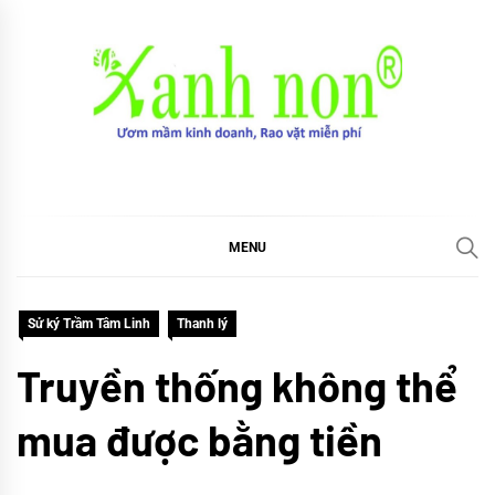
Skip
to
content
Xanh non
Ươm mầm kinh doanh, Rao vặt miễn phí
MENU
Sử ký Trầm Tâm Linh
Thanh lý
Truyền thống không thể
mua được bằng tiền