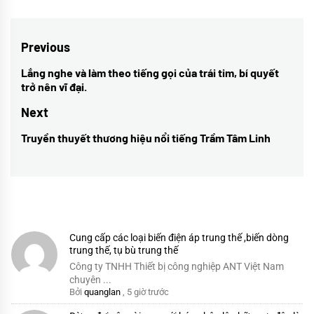
Điều
Previous
hướng
Lắng nghe và làm theo tiếng gọi của trái tim, bí quyết
Previous
trở nên vĩ đại.
bài
post:
Next
viết
Truyền thuyết thương hiệu nổi tiếng Trầm Tâm Linh
Next
post:
Cung cấp các loại biến điện áp trung thế ,biến dòng
trung thế, tụ bù trung thế
Công ty TNHH Thiết bị công nghiệp ANT Việt Nam
chuyên ...
Bởi
quanglan
,
5 giờ trước