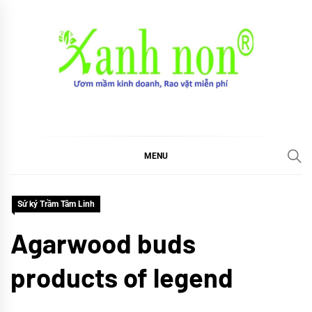
Skip
to
content
Xanh non
Ươm mầm kinh doanh, Rao vặt miễn phí
MENU
Sử ký Trầm Tâm Linh
Agarwood buds
products of legend