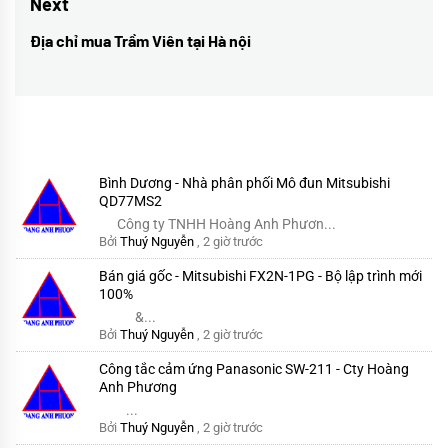
Next
viết
Địa chỉ mua Trầm Viên tại Hà nội
Next
post:
Bình Dương - Nhà phân phối Mô đun Mitsubishi
QD77MS2
Công ty TNHH Hoàng Anh Phươn...
Bởi
Thuý Nguyễn
,
2 giờ trước
Bán giá gốc - Mitsubishi FX2N-1PG - Bộ lập trình mới
100%
&...
Bởi
Thuý Nguyễn
,
2 giờ trước
Công tắc cảm ứng Panasonic SW-211 - Cty Hoàng
Anh Phương
...
Bởi
Thuý Nguyễn
,
2 giờ trước