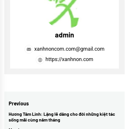
admin
xanhnoncom.com@gmail.com
https://xanhnon.com
Điều
Previous
hướng
Hương Tâm Linh: Lặng lẽ dâng cho đời những kiệt tác
Previous
sống mãi cùng năm tháng
bài
post: