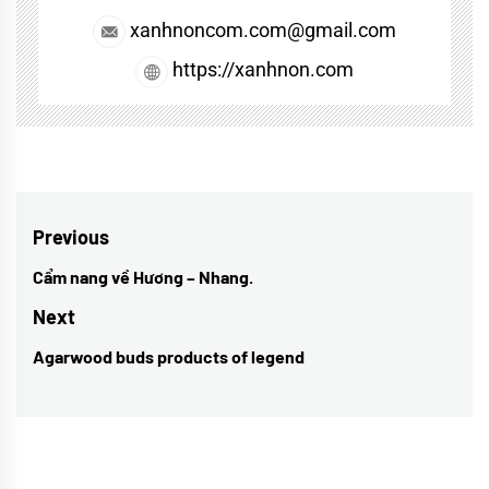
xanhnoncom.com@gmail.com
https://xanhnon.com
Điều
Previous
hướng
Cẩm nang về Hương – Nhang.
Previous
bài
post:
Next
viết
Agarwood buds products of legend
Next
post: