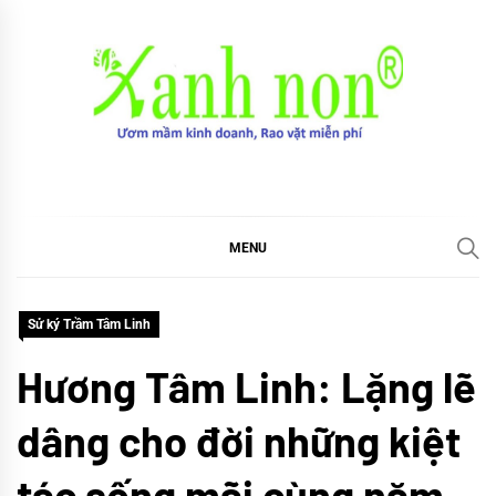
Skip
to
content
Xanh non
Ươm mầm kinh doanh, Rao vặt miễn phí
MENU
Sử ký Trầm Tâm Linh
Hương Tâm Linh: Lặng lẽ
dâng cho đời những kiệt
tác sống mãi cùng năm