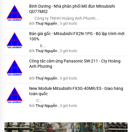
Bình Dương - Nhà phân phối Mô đun Mitsubishi
QD77MS2
Công ty TNHH Hoàng Anh Phươn...
Bởi
Thuý Nguyễn
,
3 giờ trước
Bán giá gốc - Mitsubishi FX2N-1PG - Bộ lập trình mới
100%
&...
Bởi
Thuý Nguyễn
,
3 giờ trước
Công tắc cảm ứng Panasonic SW-211 - Cty Hoàng
Anh Phương
...
Bởi
Thuý Nguyễn
,
3 giờ trước
New Module Mitsubishi FX3G-40MR/ES - Giao hàng
toàn quốc
C...
Bởi
Thuý Nguyễn
,
3 giờ trước